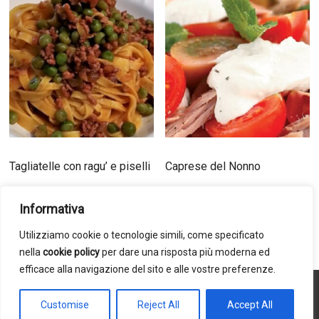
Tagliatelle con ragu’ e piselli
Caprese del Nonno
7,00
€
8,00
€
Informativa
Aggiungi al carrello
Aggiungi al carrello
Utilizziamo cookie o tecnologie simili, come specificato
nella
cookie policy
per dare una risposta più moderna ed
efficace alla navigazione del sito e alle vostre preferenze.
Copyright - Caffè dei Lovi © | P.Iva 02233170394 | Powered
Customise
Reject All
Accept All
by
Meta Proget