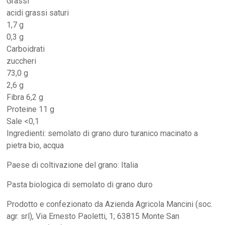
Grassi
acidi grassi saturi
1,7 g
0,3 g
Carboidrati
zuccheri
73,0 g
2,6 g
Fibra 6,2 g
Proteine 11 g
Sale <0,1
Ingredienti: semolato di grano duro turanico macinato a
pietra bio, acqua
Paese di coltivazione del grano: Italia
Pasta biologica di semolato di grano duro
Prodotto e confezionato da Azienda Agricola Mancini (soc.
agr. srl), Via Ernesto Paoletti, 1; 63815 Monte San