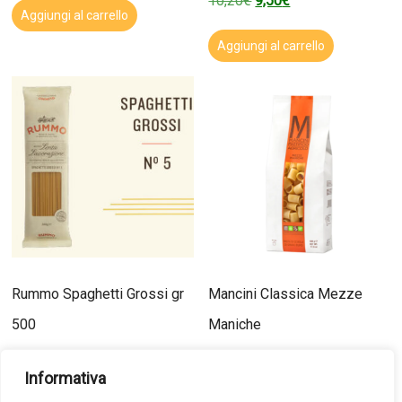
10,20
€
9,50
€
Aggiungi al carrello
Aggiungi al carrello
Rummo Spaghetti Grossi gr
Mancini Classica Mezze
500
Maniche
1,70
€
3,20
€
Informativa
Aggiungi al carrello
Aggiungi al carrello