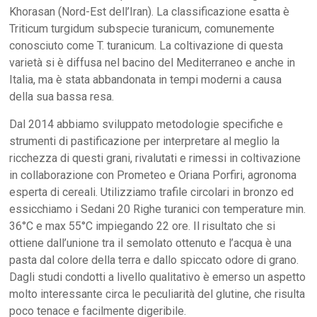
Khorasan (Nord-Est dell’Iran). La classificazione esatta è
Triticum turgidum subspecie turanicum, comunemente
conosciuto come T. turanicum. La coltivazione di questa
varietà si è diffusa nel bacino del Mediterraneo e anche in
Italia, ma è stata abbandonata in tempi moderni a causa
della sua bassa resa.
Dal 2014 abbiamo sviluppato metodologie specifiche e
strumenti di pastificazione per interpretare al meglio la
ricchezza di questi grani, rivalutati e rimessi in coltivazione
in collaborazione con Prometeo e Oriana Porfiri, agronoma
esperta di cereali. Utilizziamo trafile circolari in bronzo ed
essicchiamo i Sedani 20 Righe turanici con temperature min.
36°C e max 55°C impiegando 22 ore. Il risultato che si
ottiene dall’unione tra il semolato ottenuto e l’acqua è una
pasta dal colore della terra e dallo spiccato odore di grano.
Dagli studi condotti a livello qualitativo è emerso un aspetto
molto interessante circa le peculiarità del glutine, che risulta
poco tenace e facilmente digeribile.