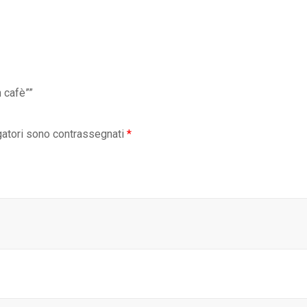
 cafè””
gatori sono contrassegnati
*