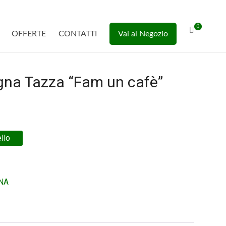
0
OFFERTE
CONTATTI
Vai al Negozio
na Tazza “Fam un cafè”
ello
NA